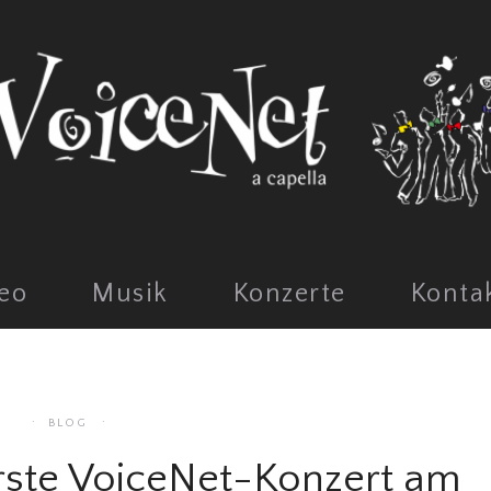
eo
Musik
Konzerte
Konta
BLOG
erste VoiceNet-Konzert am