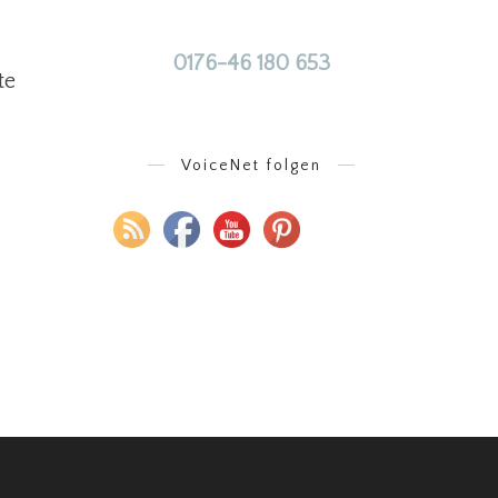
0176-46 180 653
te
VoiceNet folgen